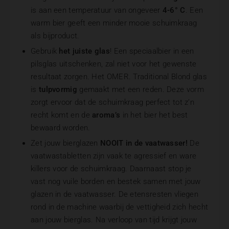
is aan een temperatuur van ongeveer
4-6° C
. Een
warm bier geeft een minder mooie schuimkraag
als bijproduct.
Gebruik
het juiste glas
! Een speciaalbier in een
pilsglas uitschenken, zal niet voor het gewenste
resultaat zorgen. Het OMER. Traditional Blond glas
is
tulpvormig
gemaakt met een reden. Deze vorm
zorgt ervoor dat de schuimkraag perfect tot z’n
recht komt en de
aroma’s
in het bier het best
bewaard worden.
Zet jouw bierglazen
NOOIT in de vaatwasser!
De
vaatwastabletten zijn vaak te agressief en ware
killers voor de schuimkraag. Daarnaast stop je
vast nog vuile borden en bestek samen met jouw
glazen in de vaatwasser. De etensresten vliegen
rond in de machine waarbij de vettigheid zich hecht
aan jouw bierglas. Na verloop van tijd krijgt jouw