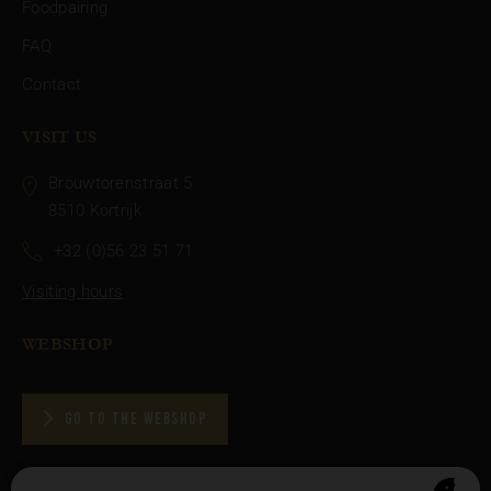
Foodpairing
-
FAQ
FOOTER-
Contact
EXTRA
VISIT US
Brouwtorenstraat 5
8510 Kortrijk
+32 (0)56 23 51 71
Visiting hours
WEBSHOP
GO TO THE WEBSHOP