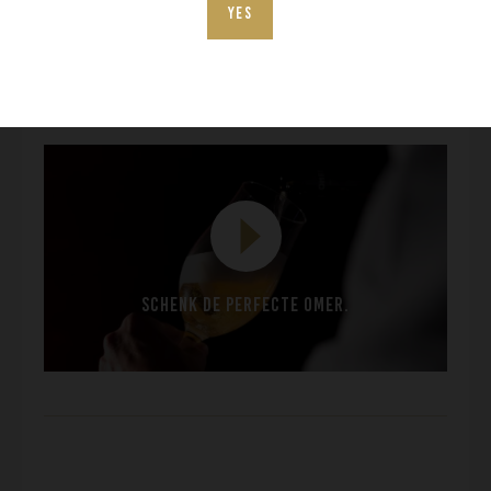
YES
bovenrand
. Het uitschenken doe je in een
constante rustige beweging,
zonder te ‘klokken’
.
Laat 1 cm bier (gistfond) over in de fles. Schuim
nooit een speciaalbier af.
VIDEO
Schenk de perfecte OMER.