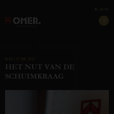
OMER
MAIN
HEADER
NAVIG
NL
EN
FR
-
-
ENGLISH
LANG
-
HET
NUT
BLOG | 27 MAY 2021
HET NUT VAN DE
VAN
SCHUIMKRAAG
DE
SCHUIMKRAAG