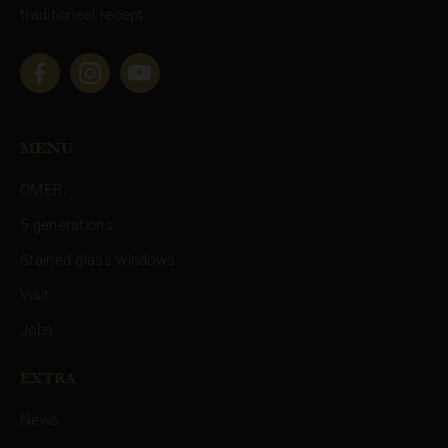
traditioneel recept.
facebook
instagram
youtube
MENU
NAVIGATION
OMER.
5 generations
-
Stained glass windows
FOOTER-
Visit
MAIN
Jobs
EXTRA
NAVIGATION
News